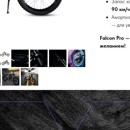
Запас х
90 км/ч
Амортиз
— для у
Falcon Pro 
желанием!