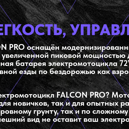
ЕГКОСТЬ, УПРАВ
N PRO оснащён модернизированн
 увеличенной пиковой мощностью д
ая батарея электромотоцикла 72
вной езды по бездорожью как взро
лектромотоцикл FALCON PRO? Мотоц
для новичков, так и для опытных 
 ровному грунту, так и по сложно
нешний вид не оставит ваш электр