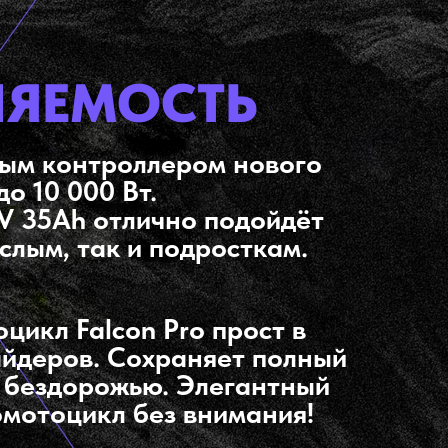
ЛЯЕМОСТЬ
ым контроллером нового
о 10 000 Вт.
V 35Ah отлично подойдёт
слым, так и подросткам.
икл Falcon Pro прост в
райдеров. Сохраняет полный
му бездорожью. Элегантный
омотоцикл без внимания!