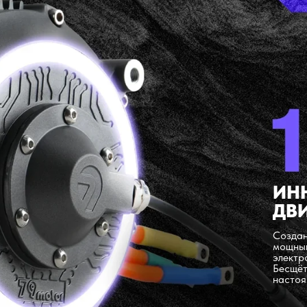
ИН
ДВ
Создан
мощный
электр
Бесщёт
настоя