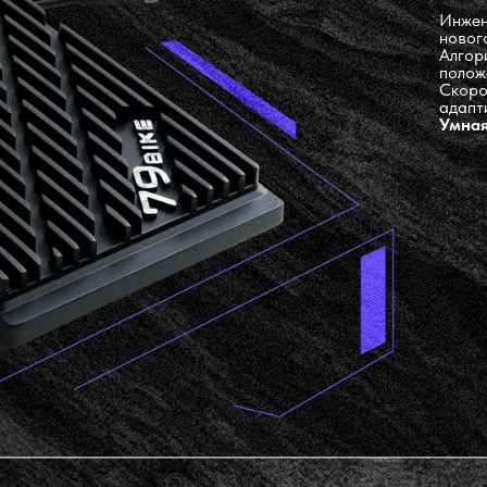
Инжен
новог
Алгор
полож
Скоро
адапт
Умная