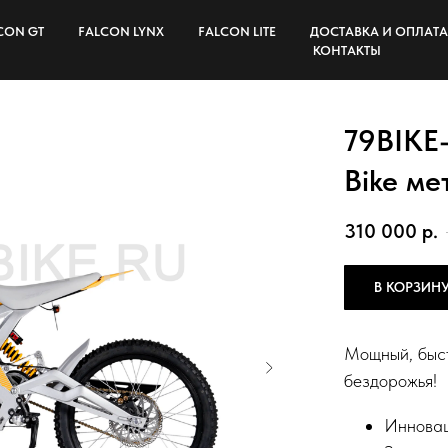
CON GT
FALCON LYNX
FALCON LITE
ДОСТАВКА И ОПЛАТА
КОНТАКТЫ
79BIKE-F
Bike ме
310 000
р.
В КОРЗИН
Мощный, быст
бездорожья!
Иннова