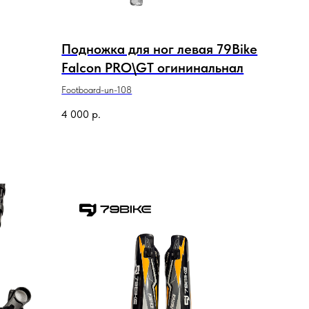
Подножка для ног левая 79Bike
Falcon PRO\GT огининальнал
Footboard-un-108
4 000
р.