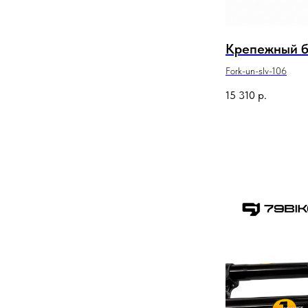
Крепежный б
Fork-un-slv-106
15 310
р.