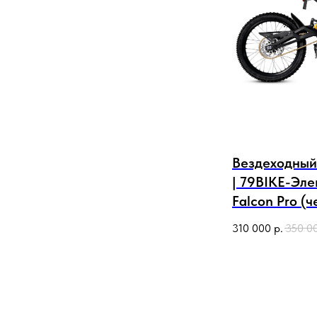
Вездеходный
| 79BIKE-Эле
Falcon Pro (
310 000
р.
350 0