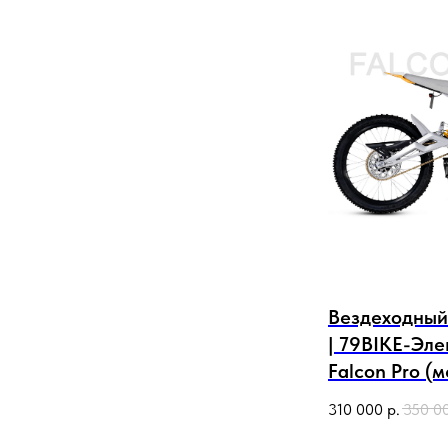
Вездеходный
| 79BIKE-Эле
Falcon Pro (
310 000
р.
350 0