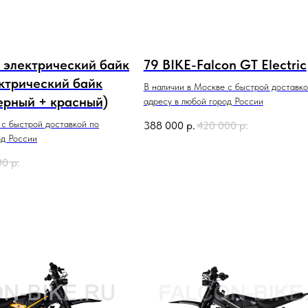
 электрический байк
79 BIKE-Falcon GT Electric
ктрический байк
В наличии в Москве с быстрой доставко
черный + красный)
адресу в любой город России
 с быстрой доставкой по
388 000
р.
420 000
р.
од России
00
р.