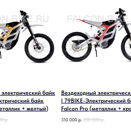
 электрический байк
Вездеходный электрическ
ктрический байк
| 79BIKE-Электрический б
металлик + желтый)
Falcon Pro (металлик + кр
00
р.
310 000
р.
350 000
р.