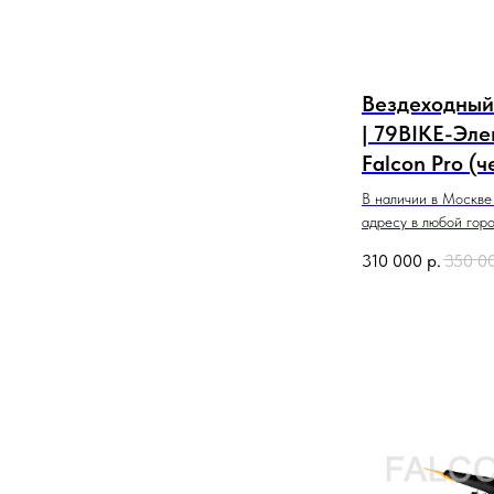
Вездеходный
| 79BIKE-Эле
Falcon Pro (
В наличии в Москве
адресу в любой гор
310 000
р.
350 0