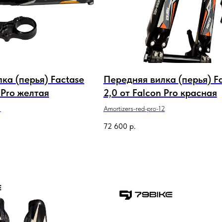
ка (перья) Factase
Передняя вилка (перья) F
 Pro желтая
2,0 от Falcon Pro красная
1
Amortizers-red-pro-12
72 600
р.