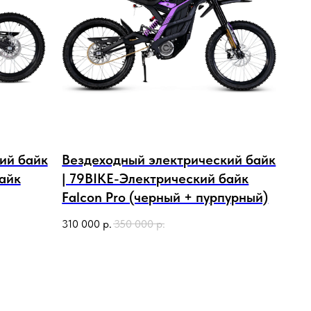
ий байк
Вездеходный электрический байк
айк
| 79BIKE-Электрический байк
Falcon Pro (черный + пурпурный)
310 000
р.
350 000
р.