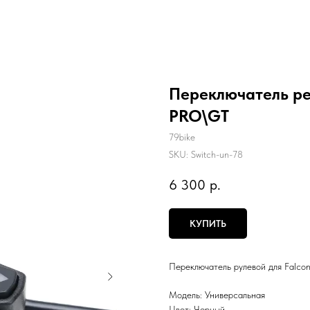
Переключатель ре
PRO\GT
79bike
SKU:
Switch-un-78
6 300
р.
КУПИТЬ
Переключатель рулевой для Falc
Модель: Универсальная
Цвет: Черный