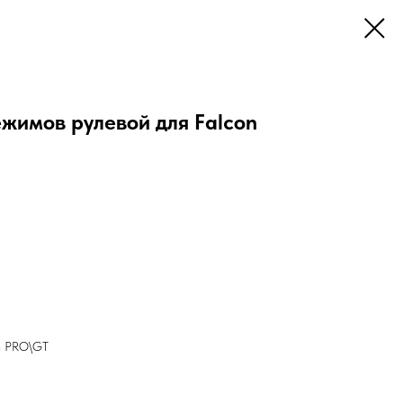
жимов рулевой для Falcon
on PRO\GT