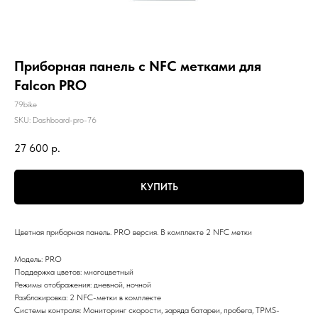
Приборная панель c NFC метками для
Falcon PRO
79bike
SKU:
Dashboard-pro-76
27 600
р.
КУПИТЬ
Цветная приборная панель. PRO версия. В комплекте 2 NFC метки
Модель: PRO
Поддержка цветов: многоцветный
Режимы отображения: дневной, ночной
Разблокировка: 2 NFC-метки в комплекте
Системы контроля: Мониторинг скорости, заряда батареи, пробега, TPMS-