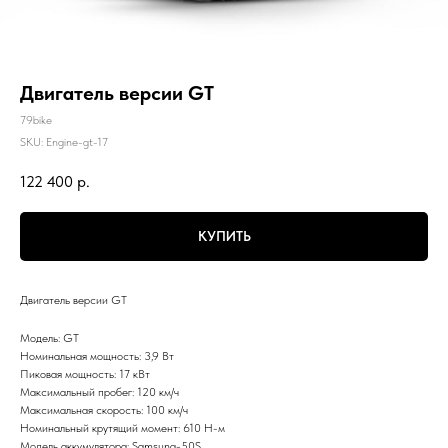
Двигатель версии GT
79bike
SKU:
Engine-gt-17
122 400
р.
КУПИТЬ
Двигатель версии GT
Модель: GT
Номинальная мощность: 3,9 Вт
Пиковая мощность: 17 кВт
Максимальный пробег: 120 км/ч
Максимальная скорость: 100 км/ч
Номинальный крутящий момент: 610 Н-м
Модель аккумулятора: Samsung-50S