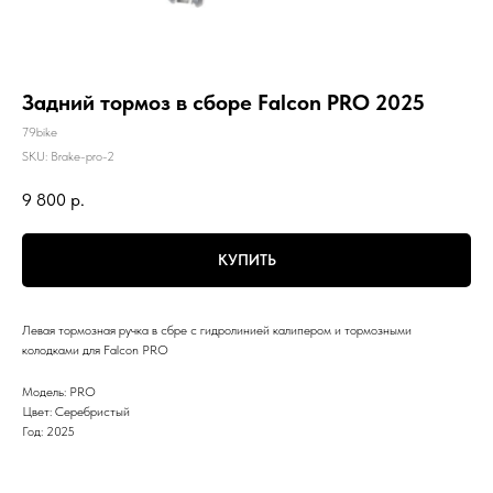
Задний тормоз в сборе Falcon PRO 2025
79bike
SKU:
Brake-pro-2
9 800
р.
КУПИТЬ
Левая тормозная ручка в сбре с гидролинией калипером и тормозными
колодками для Falcon PRO
Модель: PRO
Цвет: Серебристый
Год: 2025