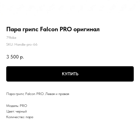
Пара грипс Falcon PRO оригинал
79bike
SKU:
Нandle-pro-66
3 500
р.
КУПИТЬ
Пара грипс Falcon PRO. Левая и правая
Модель: PRO
Цвет: черный
Количество: пара