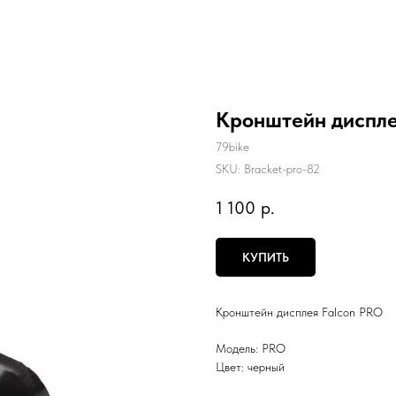
Кронштейн диспле
79bike
SKU:
Вracket-pro-82
1 100
р.
КУПИТЬ
Кронштейн дисплея Falcon PRO
Модель: PRO
Цвет: черный