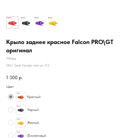
Крыло заднее красное Falcon PRO\GT
оригинал
79bike
SKU:
Seat Fender-red-un-112
1 300
р.
Цвет
Красный
Черный
Желтый
Фиолетовый