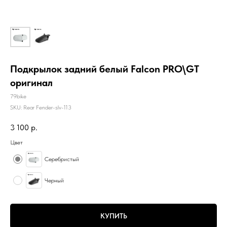
Подкрылок задний белый Falcon PRO\GT
оригинал
79bike
SKU:
Rear Fender-slv-113
3 100
р.
Цвет
Серебристый
Черный
КУПИТЬ