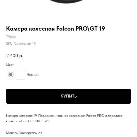
Камера колесная Falcon PRO\GT 19
79bike
SKU:
Camera-un-19
2 400
р.
Цвет
Черный
КУПИТЬ
Камера колесная 19. Переднее и заднее колеса для Falcon PRO и переднее
колесо Falcon GT 70/100-19
Модель: Универсальная