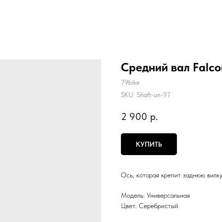
Средний вал Falco
79bike
SKU:
Shaft-un-97
2 900
р.
КУПИТЬ
Ось, которая крепит заднюю вилку
Модель: Универсальная
Цвет: Серебристый