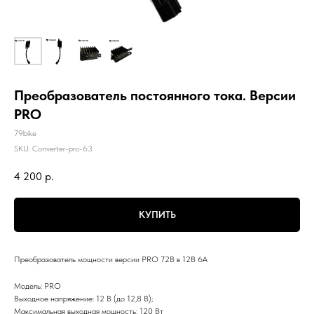
Преобразователь постоянного тока. Версии
PRO
79bike
SKU:
Сonverter-pro-63
4 200
р.
КУПИТЬ
Преобразователь мощности версии PRO 72В в 12В 6А
Модель: PRO
Выходное напряжение: 12 В (до 12,8 В);
Максимальная выходная мощность: 120 Вт