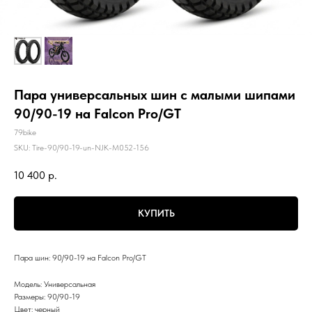
Пара универсальных шин с малыми шипами
90/90-19 на Falcon Pro/GT
79bike
SKU:
Tire-90/90-19-un-NJK-M052-156
10 400
р.
КУПИТЬ
Пара шин: 90/90-19 на Falcon Pro/GT
Модель: Универсальная
Размеры: 90/90-19
Цвет: черный