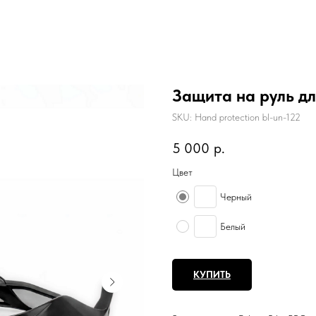
Защита на руль дл
SKU:
Hand protection bl-un-122
5 000
р.
Цвет
Черный
Белый
КУПИТЬ